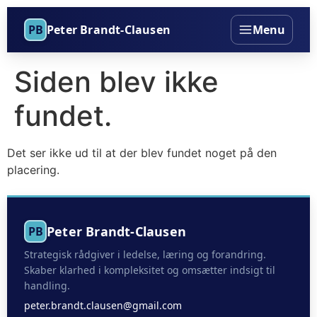
PB
Peter Brandt-Clausen
Menu
Siden blev ikke
fundet.
Det ser ikke ud til at der blev fundet noget på den
placering.
Peter Brandt-Clausen
PB
Strategisk rådgiver i ledelse, læring og forandring.
Skaber klarhed i kompleksitet og omsætter indsigt til
handling.
peter.brandt.clausen@gmail.com