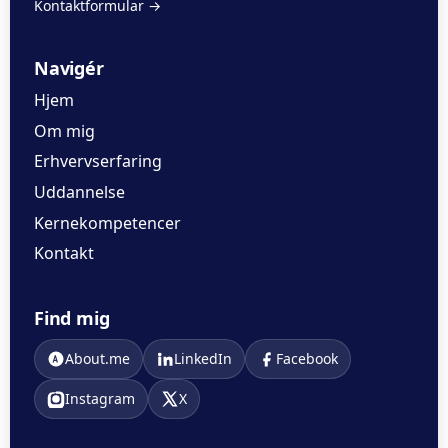
Kontaktformular →
Navigér
Hjem
Om mig
Erhvervserfaring
Uddannelse
Kernekompetencer
Kontakt
Find mig
About.me
LinkedIn
Facebook
Instagram
X