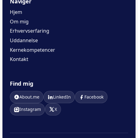
Navigér
Hjem
Om mig
Erhvervserfaring
Uddannelse
Kernekompetencer
Kontakt
Find mig
About.me
LinkedIn
Facebook
Instagram
X