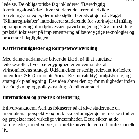
ledelse. De obligatoriske fag inkluderer ‘Bæredygtig
forretningsforståelse’, hvor studerende lærer at udvikle
forretningsstrategier, der understøtter bæredygtige mål. Faget
‘Klimaregnskaber’ introducerer studerende for værktøjer til måling
og rapportering af miljømæssige påvirkninger, og ‘Grøn omstilling i
praksis’ fokuserer på implementering af bæredygtige teknologier og
processer i dagligdagen.
Karrieremuligheder og kompetenceudvikling
Med denne uddannelse bliver du klædt på til at varetage
ledelsesroller, hvor bæredygtighed er en central del af
virksomhedens strategi. Uddannelsen er særligt relevant for ledere
inden for CSR (Corporate Social Responsibility), miljøstyring, og
strategisk planlægning. Desuden åbner den op for muligheder inden
for rådgivning og policy-making på miljøområdet.
International og praktisk orientering
Erhvervsakademi Aarhus fokuserer på at give studerende en
international perspektiv og praktiske erfaringer gennem case-studier
og projekter med virkelige virksomheder. Dette sikrer, at de
færdigheder, du erhverver, er direkte anvendelige i dit professionelle
liv.